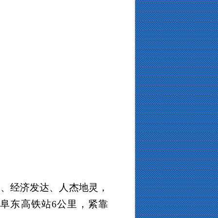
美、经济发达、人杰地灵，
曲阜东高铁站
6
公里，紧靠