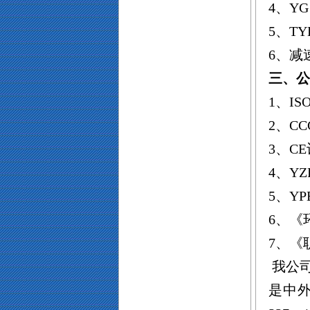
4
、
YG
5
、
TY
6
、减
三、公
1
、
ISO
2
、
CC
3
、
CE
4
、
YZ
5
、
YP
6、《
7、《
我公
是中