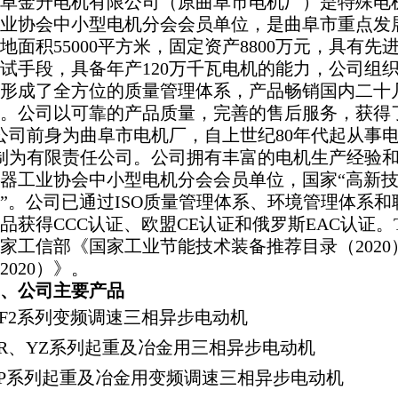
阜金升电机有限公司（原曲阜市电机厂）是特殊电
业协会中小型电机分会会员单位，是曲阜市重点发
地面积
55000
平方米，固定资产
8800
万元，具有先
试手段，具备年产
120
万千瓦电机的能力，公司组
形成了全方位的质量管理体系，产品畅销国内二十
。公司以可靠的产品质量，完善的售后服务，获得
公司前身为曲阜市电机厂，自上世纪80年代起从事电
制为有限责任公司。公司拥有丰富的电机生产经验
器工业协会中小型电机分会会员单位，国家“高新技
”。公司已通过ISO质量管理体系、环境管理体系
品获得CCC认证、欧盟CE认证和俄罗斯EAC认证。
家工信部《国家工业节能技术
装备推荐目录（202
2020）》。
、公司主要产品
F2
系列变频调速三相异步电动机
R
、
YZ
系列起重及冶金用三相异步电动机
P
系列起重及冶金用变频调速三相异步电动机