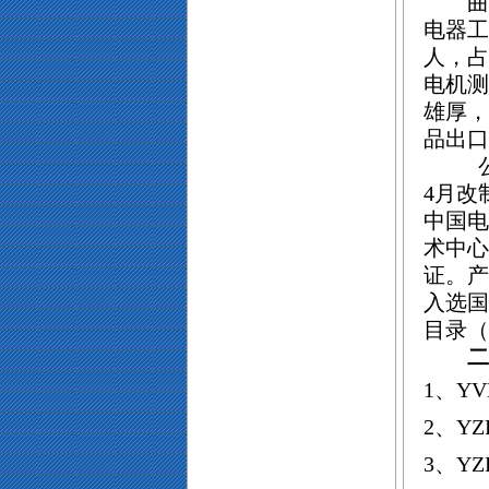
曲
电器工
人，占
电机测
雄厚，
品出口
4月改
中国电
术中心
证。产
入选国
目录（
二
1
、
YV
2
、
YZ
3
、
YZ